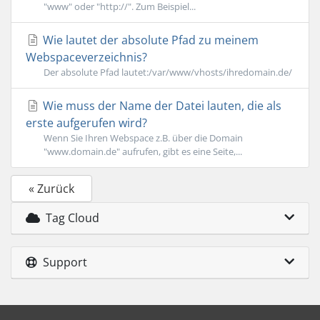
"www" oder "http://". Zum Beispiel...
Wie lautet der absolute Pfad zu meinem
Webspaceverzeichnis?
Der absolute Pfad lautet:/var/www/vhosts/ihredomain.de/
Wie muss der Name der Datei lauten, die als
erste aufgerufen wird?
Wenn Sie Ihren Webspace z.B. über die Domain
"www.domain.de" aufrufen, gibt es eine Seite,...
« Zurück
Tag Cloud
Support