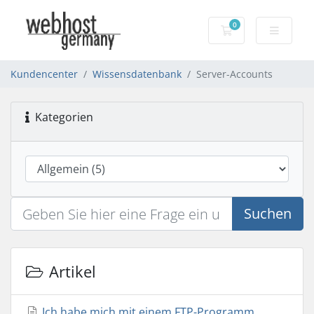
0
Warenkorb
Kundencenter
Wissensdatenbank
Server-Accounts
Kategorien
Suchen
Artikel
Ich habe mich mit einem FTP-Programm