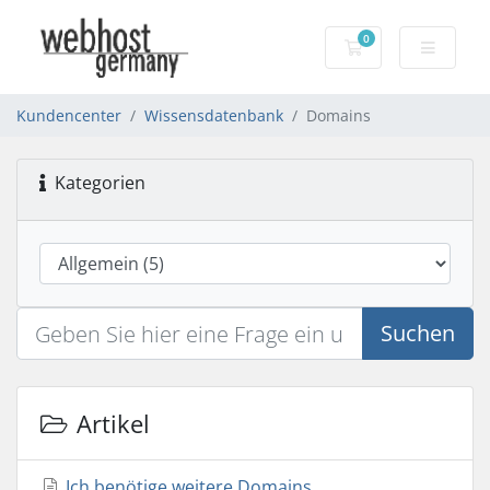
0
Warenkorb
Kundencenter
Wissensdatenbank
Domains
Kategorien
Suchen
Artikel
Ich benötige weitere Domains