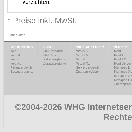
verzichten.
* Preise inkl. MwSt.
nach oben
WEBHOSTING
E-MAIL
VIRTUAL SERVER
SERVER
web S
Mail Standard
Virtual S
Root L
web M
Mail Plus
Virtual M
Root XL
web L
Paketvergleich
Virtual L
Root XXL
web XL
Zusatzprodukte
Virtual XL
Root Serverv
Paketvergleich
Serververgleich
Managed L
Zusatzprodukte
Zusatzprodukte
Managed XL
Managed X
Managed Ser
Zusatzprodu
©2004-2026 WHG Internetserv
Rechte