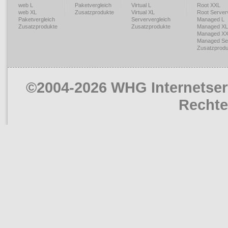
web L
Paketvergleich
Virtual L
Root XXL
web XL
Zusatzprodukte
Virtual XL
Root Serverv
Paketvergleich
Serververgleich
Managed L
Zusatzprodukte
Zusatzprodukte
Managed XL
Managed X
Managed Ser
Zusatzprodu
©2004-2026 WHG Internetserv
Rechte