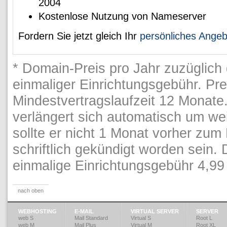
2004
Kostenlose Nutzung von Nameserver
Fordern Sie jetzt gleich Ihr
persönliches Angeb
* Domain-Preis pro Jahr zuzüglich
einmaliger Einrichtungsgebühr. Pre
Mindestvertragslaufzeit 12 Monate
verlängert sich automatisch um we
sollte er nicht 1 Monat vorher zum
schriftlich gekündigt worden sein.
einmalige Einrichtungsgebühr 4,99
nach oben
WEBHOSTING
E-MAIL
VIRTUAL SERVER
SERVER
web S
Mail Standard
Virtual S
Root L
web M
Mail Plus
Virtual M
Root XL