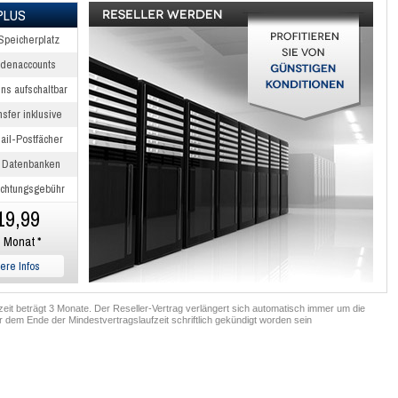
PLUS
Speicherplatz
ndenaccounts
ns aufschaltbar
sfer inklusive
ail-Postfächer
 Datenbanken
richtungsgebühr
19,99
o Monat *
ere Infos
fzeit beträgt 3 Monate. Der Reseller-Vertrag verlängert sich automatisch immer um die
or dem Ende der Mindestvertragslaufzeit schriftlich gekündigt worden sein