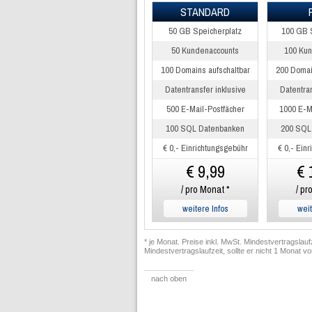
STANDARD
50 GB Speicherplatz
100 GB 
50 Kundenaccounts
100 Ku
100 Domains aufschaltbar
200 Domai
Datentransfer inklusive
Datentran
500 E-Mail-Postfächer
1000 E-M
100 SQL Datenbanken
200 SQL
€ 0,- Einrichtungsgebühr
€ 0,- Ein
€ 9,99
€ 
/ pro Monat *
/ pr
weitere Infos
weit
* je Monat. Preise inkl. MwSt. Mindestvertragslau
Mindestvertragslaufzeit, sollte er nicht 1 Monat v
nach oben