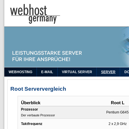
WEBHOSTING
E-MAIL
VIRTUAL SERVER
SERVER
D
Root Serververgleich
Überblick
Root L
Prozessor
Pentium G645
Der verbaute Prozessor
Taktfrequenz
2 x 2,9 GHz