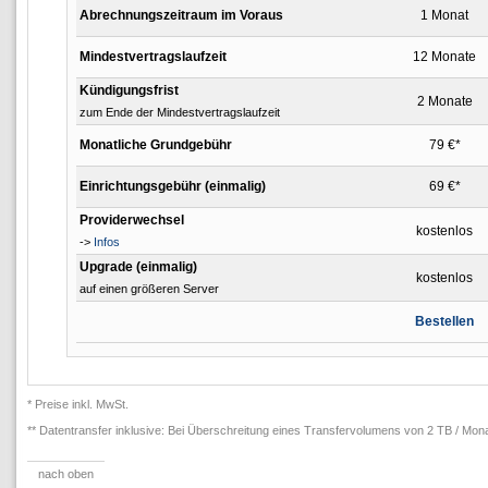
Abrechnungszeitraum im Voraus
1 Monat
Mindestvertragslaufzeit
12 Monate
Kündigungsfrist
2 Monate
zum Ende der Mindestvertragslaufzeit
Monatliche Grundgebühr
79 €*
Einrichtungsgebühr (einmalig)
69 €*
Providerwechsel
kostenlos
->
Infos
Upgrade (einmalig)
kostenlos
auf einen größeren Server
Bestellen
* Preise inkl. MwSt.
** Datentransfer inklusive: Bei Überschreitung eines Transfervolumens von 2 TB / Monat
nach oben