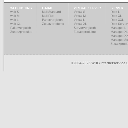
WEBHOSTING
E-MAIL
VIRTUAL SERVER
SERVER
web S
Mail Standard
Virtual S
Root L
web M
Mail Plus
Virtual M
Root XL
web L
Paketvergleich
Virtual L
Root XXL
web XL
Zusatzprodukte
Virtual XL
Root Serverv
Paketvergleich
Serververgleich
Managed L
Zusatzprodukte
Zusatzprodukte
Managed XL
Managed X
Managed Ser
Zusatzprodu
©2004-2026 WHG Internetservice UG