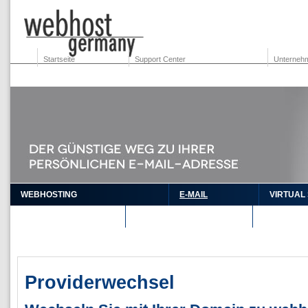
Startseite
Support Center
Unterneh
WEBHOSTING
E-MAIL
VIRTUAL
DOMAINS
RESELLER
Providerwechsel