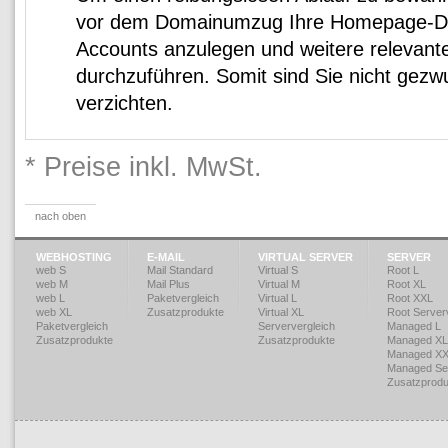
vor dem Domainumzug Ihre Homepage-Da
Accounts anzulegen und weitere relevante
durchzuführen. Somit sind Sie nicht gezw
verzichten.
* Preise inkl. MwSt.
nach oben
WEBHOSTING
E-MAIL
VIRTUAL SERVER
SERVER
web S
Mail Standard
Virtual S
Root L
web M
Mail Plus
Virtual M
Root XL
web L
Paketvergleich
Virtual L
Root XXL
web XL
Zusatzprodukte
Virtual XL
Root Serverv
Paketvergleich
Serververgleich
Managed L
Zusatzprodukte
Zusatzprodukte
Managed XL
Managed X
Managed Ser
Zusatzprodu