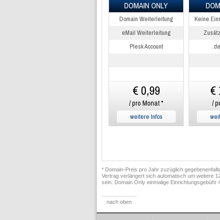
DOMAIN ONLY
DOM
Domain Weiterleitung
Keine Ein
eMail Weiterleitung
Zusätz
Plesk Account
.d
€ 0,99
€ 
/ pro Monat *
/ p
weitere Infos
weit
* Domain-Preis pro Jahr zuzüglich gegebenenfalls
Vertrag verlängert sich automatisch um weitere 12
sein. Domain Only einmalige Einrichtungsgebühr 
nach oben