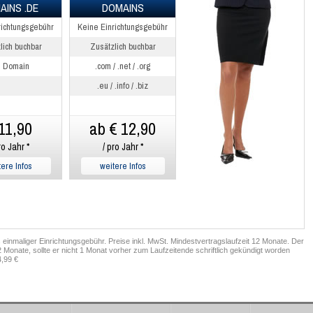
AINS .DE
DOMAINS
richtungsgebühr
Keine Einrichtungsgebühr
lich buchbar
Zusätzlich buchbar
e Domain
.com / .net / .org
.eu / .info / .biz
11,90
ab € 12,90
ro Jahr *
/ pro Jahr *
ere Infos
weitere Infos
 einmaliger Einrichtungsgebühr. Preise inkl. MwSt. Mindestvertragslaufzeit 12 Monate. Der
 Monate, sollte er nicht 1 Monat vorher zum Laufzeitende schriftlich gekündigt worden
4,99 €